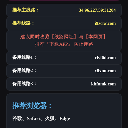
推荐主线路：
34.96.227.59:31204
推荐线路：
i9zciw.com
建议同时收藏【线路网址】与【本网页】
推荐『下载APP』 防止迷路
备用线路1：
rlvf0d.com
备用线路2：
x8xmt.com
备用线路3：
khfnmk.com
推荐浏览器：
谷歌、Safari、火狐、Edge