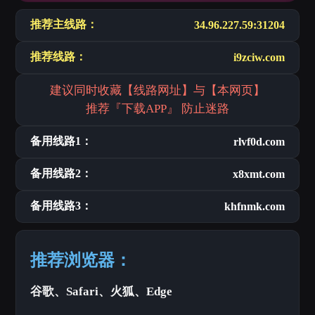
推荐主线路：
34.96.227.59:31204
推荐线路：
i9zciw.com
建议同时收藏【线路网址】与【本网页】
推荐『下载APP』 防止迷路
备用线路1：
rlvf0d.com
备用线路2：
x8xmt.com
备用线路3：
khfnmk.com
推荐浏览器：
谷歌、Safari、火狐、Edge